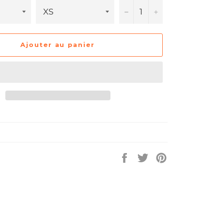
−
+
Ajouter au panier
Partager
Tweeter
Épingler
sur
sur
sur
Facebook
Twitter
Pinterest